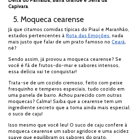
Delta do Parnaíba, Barra Grande e Serra da
Capivara
.
5. Moqueca cearense
Já que citamos comidas típicas do Piauí e Maranhão,
estados pertencentes à
Rota das Emoções
, nada
mais justo que falar de um prato famoso no
Ceará
,
né?
Sendo assim, já provou a moqueca cearense? Se
você é fã de frutos-do-mar e sabores intensos,
essa delícia vai te conquistar!
Trata-se de um cozido cremoso, feito com peixe
fresquinho e temperos especiais, tudo cozido em
uma panela de barro. Achou parecido com outras
moquecas? Calma! Saiba que a cearense tem um
ingrediente secreto que a torna ainda mais especial:
o suco de caju!
Isso mesmo que você leu! O suco de caju confere à
moqueca cearense um sabor agridoce e uma acidez
suave que equilibram os sabores do prato,