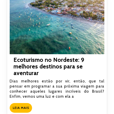
Ecoturismo no Nordeste: 9
melhores destinos para se
Ecoturismo
aventurar
no
Dias melhores estão por vir, então, que tal
Nordeste:
pensar em programar a sua próxima viagem para
conhecer aqueles lugares incríveis do Brasil?
9
Enfim, vemos uma luz e com ela a
melhores
destinos
LEIA
LEIA MAIS
para
MAIS