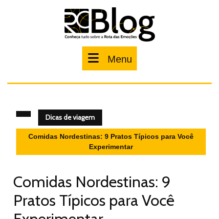
Pular
para
o
conteúdo
Menu
Menu
Dicas de viagem
Comidas Nordestinas: 9 Pratos Típicos para Você
Experimentar
Comidas Nordestinas: 9
Pratos Típicos para Você
Experimentar