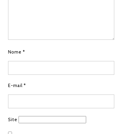
p
Nome
*
E-mail
*
Site