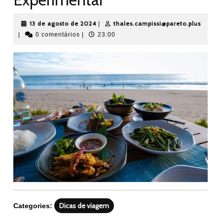
13
thale
13 de agosto de 2024
thales.campissi@pareto.plus
|
de
|
0 comentários
|
23:00
agosto
de
2024
Dicas de viagem
Categories: