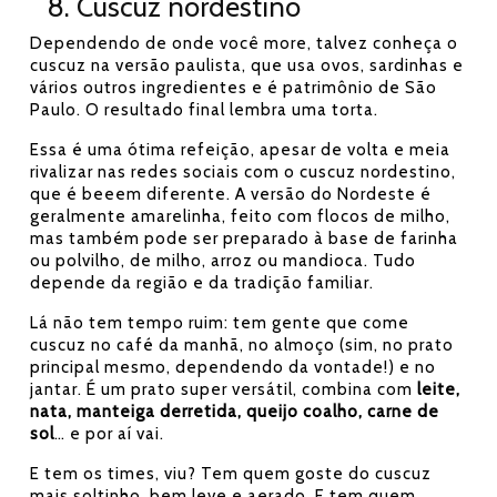
8. Cuscuz nordestino
Dependendo de onde você more, talvez conheça o
cuscuz na versão paulista, que usa ovos, sardinhas e
vários outros ingredientes e é patrimônio de São
Paulo. O resultado final lembra uma torta.
Essa é uma ótima refeição, apesar de volta e meia
rivalizar nas redes sociais com o cuscuz nordestino,
que é beeem diferente. A versão do Nordeste é
geralmente amarelinha, feito com flocos de milho,
mas também pode ser preparado à base de farinha
ou polvilho, de milho, arroz ou mandioca. Tudo
depende da região e da tradição familiar.
Lá não tem tempo ruim: tem gente que come
cuscuz no café da manhã, no almoço (sim, no prato
principal mesmo, dependendo da vontade!) e no
jantar. É um prato super versátil, combina com
leite,
nata, manteiga derretida, queijo coalho, carne de
sol
… e por aí vai.
E tem os times, viu? Tem quem goste do cuscuz
mais soltinho, bem leve e aerado. E tem quem