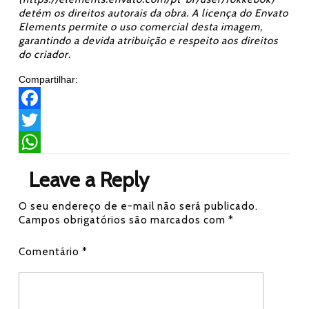
detém os direitos autorais da obra. A licença do Envato
Elements permite o uso comercial desta imagem,
garantindo a devida atribuição e respeito aos direitos
do criador.
Compartilhar:
F
a
T
c
w
W
Leave a Reply
e
i
h
O seu endereço de e-mail não será publicado.
b
t
a
Campos obrigatórios são marcados com
*
o
t
t
Comentário
*
o
e
s
k
r
A
p