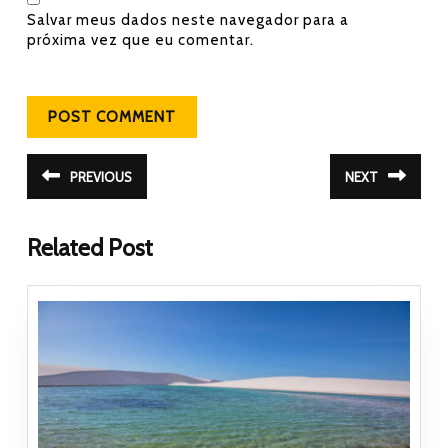
Salvar meus dados neste navegador para a
próxima vez que eu comentar.
Navegação de Post
PREVIOUS
NEXT
Post
Próximo
anterior:
post:
Related Post