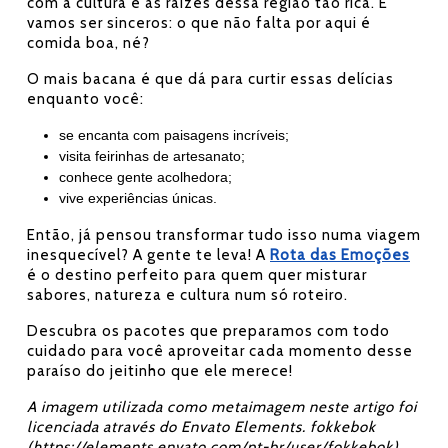
com a cultura e as raízes dessa região tão rica. E
vamos ser sinceros: o que não falta por aqui é
comida boa, né?
O mais bacana é que dá para curtir essas delícias
enquanto você:
se encanta com paisagens incríveis;
visita feirinhas de artesanato;
conhece gente acolhedora;
vive experiências únicas.
Então, já pensou transformar tudo isso numa viagem
inesquecível? A gente te leva! A
Rota das Emoções
é o destino perfeito para quem quer misturar
sabores, natureza e cultura num só roteiro.
Descubra os pacotes que preparamos com todo
cuidado para você aproveitar cada momento desse
paraíso do jeitinho que ele merece!
A imagem utilizada como metaimagem neste artigo foi
licenciada através do Envato Elements. fokkebok
(https://elements.envato.com/pt-br/user/fokkebok)