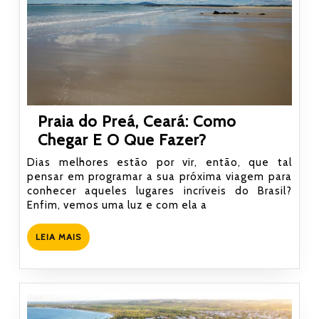
Praia do Preá, Ceará: Como
Praia
Chegar E O Que Fazer?
do
Dias melhores estão por vir, então, que tal
Preá,
pensar em programar a sua próxima viagem para
conhecer aqueles lugares incríveis do Brasil?
Ceará:
Enfim, vemos uma luz e com ela a
Como
Chegar
LEIA
LEIA MAIS
E
MAIS
O
Que
Fazer?