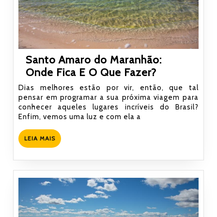
Santo Amaro do Maranhão:
Santo
Onde Fica E O Que Fazer?
Amaro
Dias melhores estão por vir, então, que tal
do
pensar em programar a sua próxima viagem para
conhecer aqueles lugares incríveis do Brasil?
Maranhão:
Enfim, vemos uma luz e com ela a
Onde
Fica
LEIA
LEIA MAIS
E
MAIS
O
Que
Fazer?