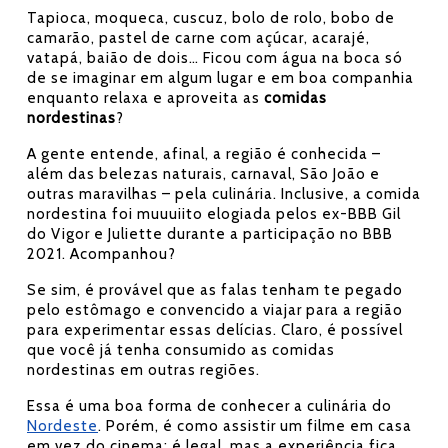
Tapioca, moqueca, cuscuz, bolo de rolo, bobo de
camarão, pastel de carne com açúcar, acarajé,
vatapá, baião de dois… Ficou com água na boca só
de se imaginar em algum lugar e em boa companhia
enquanto relaxa e aproveita as
comidas
nordestinas
?
A gente entende, afinal, a região é conhecida –
além das belezas naturais, carnaval, São João e
outras maravilhas – pela culinária. Inclusive, a comida
nordestina foi muuuiito elogiada pelos ex-BBB Gil
do Vigor e Juliette durante a participação no BBB
2021. Acompanhou?
Se sim, é provável que as falas tenham te pegado
pelo estômago e convencido a viajar para a região
para experimentar essas delícias. Claro, é possível
que você já tenha consumido as comidas
nordestinas em outras regiões.
Essa é uma boa forma de conhecer a culinária do
Nordeste
. Porém, é como assistir um filme em casa
em vez do cinema: é legal, mas a experiência fica