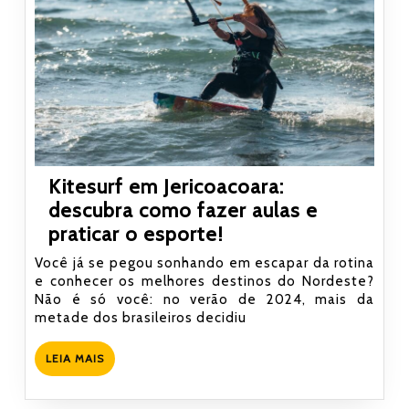
Kitesurf em Jericoacoara:
descubra como fazer aulas e
Kitesurf
praticar o esporte!
em
Você já se pegou sonhando em escapar da rotina
Jericoacoara:
e conhecer os melhores destinos do Nordeste?
Não é só você: no verão de 2024, mais da
descubra
metade dos brasileiros decidiu
como
fazer
LEIA
LEIA MAIS
aulas
MAIS
e