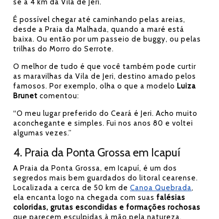
se a 4 km da Vila de Jeri.
É possível chegar até caminhando pelas areias,
desde a Praia da Malhada, quando a maré está
baixa. Ou então por um passeio de buggy, ou pelas
trilhas do Morro do Serrote.
O melhor de tudo é que você também pode curtir
as maravilhas da Vila de Jeri, destino amado pelos
famosos. Por exemplo, olha o que a modelo
Luiza
Brunet
comentou:
“O meu lugar preferido do Ceará é Jeri. Acho muito
aconchegante e simples. Fui nos anos 80 e voltei
algumas vezes.”
4. Praia da Ponta Grossa em Icapuí
A Praia da Ponta Grossa, em Icapuí, é um dos
segredos mais bem guardados do litoral cearense.
Localizada a cerca de 50 km de
Canoa Quebrada
,
ela encanta logo na chegada com suas
falésias
coloridas, grutas escondidas e formações rochosas
que parecem esculpidas à mão pela natureza.