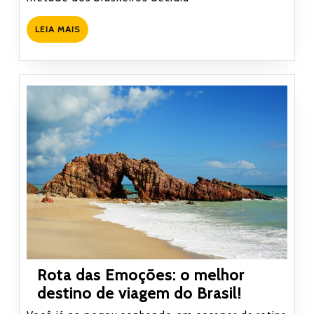
Teresina
em
LEIA
LEIA MAIS
2020?
MAIS
Rota das Emoções: o melhor
Rota
destino de viagem do Brasil!
das