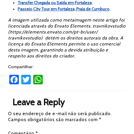
Transfer Chegada ou Saída em Fortaleza;
Passeio City Tour em Fortaleza, Praia de Cumbuco
.
A imagem utilizada como metaimagem neste artigo foi
licenciada através do Envato Elements. travnikovstudio
(https://elements.envato.com/pt-br/user/
travnikovstudio) detém os direitos autorais da obra. A
licença do Envato Elements permite o uso comercial
desta imagem, garantindo a devida atribuição e
respeito aos direitos do criador.
Compartilhar:
Fa
T
W
ce
wi
h
b
tt
at
Leave a Reply
o
er
s
O seu endereço de e-mail não será publicado.
ok
A
Campos obrigatórios são marcados com
*
p
Comentário
*