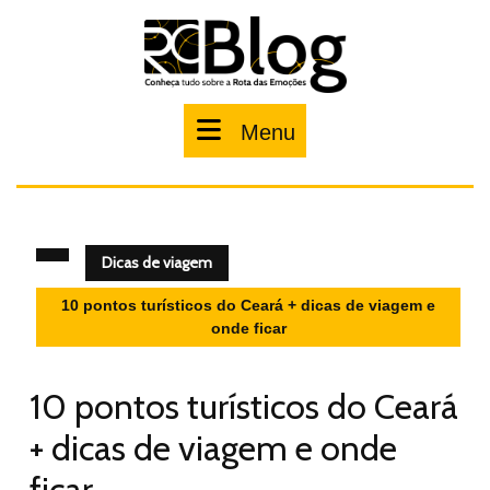
Pular
para
o
conteúdo
Menu
Menu
Dicas de viagem
10 pontos turísticos do Ceará + dicas de viagem e
onde ficar
10 pontos turísticos do Ceará
+ dicas de viagem e onde
ficar