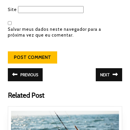
Site
Salvar meus dados neste navegador para a
próxima vez que eu comentar.
Navegação de Post
PREVIOUS
NEXT
Post
Próximo
anterior:
post:
Related Post