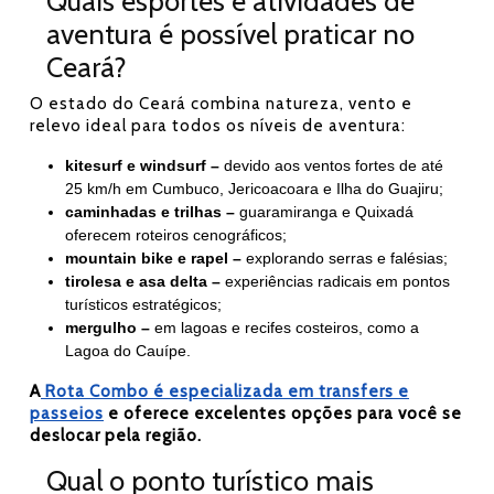
Quais esportes e atividades de
aventura é possível praticar no
Ceará?
O estado do Ceará combina natureza, vento e
relevo ideal para todos os níveis de aventura:
kitesurf e windsurf –
devido aos ventos fortes
de até
25 km/h
em Cumbuco, Jericoacoara e Ilha do Guajiru;
caminhadas e trilhas –
guaramiranga e Quixadá
oferecem roteiros cenográficos;
mountain bike e rapel –
explorando serras e falésias;
tirolesa e asa delta –
experiências radicais em pontos
turísticos estratégicos;
mergulho –
em lagoas e recifes costeiros, como a
Lagoa do Cauípe.
A
Rota Combo é especializada em transfers e
passeios
e oferece excelentes opções para você se
deslocar pela região.
Qual o ponto turístico mais