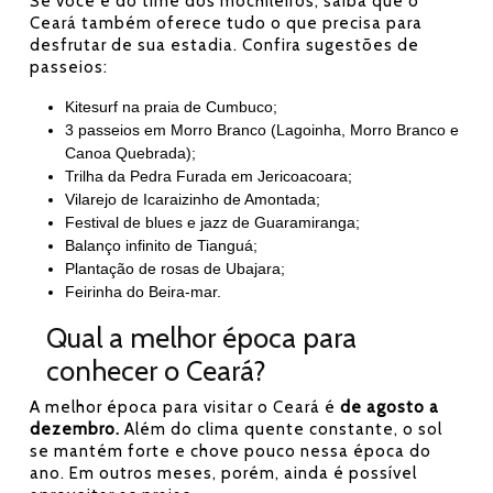
Se você é do time dos mochileiros, saiba que o
Ceará também oferece tudo o que precisa para
desfrutar de sua estadia. Confira sugestões de
passeios:
Kitesurf na praia de Cumbuco;
3 passeios em Morro Branco (Lagoinha, Morro Branco e
Canoa Quebrada);
Trilha da Pedra Furada em Jericoacoara;
Vilarejo de Icaraizinho de Amontada;
Festival de blues e jazz de Guaramiranga;
Balanço infinito de Tianguá;
Plantação de rosas de Ubajara;
Feirinha do Beira-mar.
Qual a melhor época para
conhecer o Ceará?
A melhor época para visitar o Ceará é
de agosto a
dezembro.
Além do clima quente constante, o sol
se mantém forte e chove pouco nessa época do
ano. Em outros meses, porém, ainda é possível