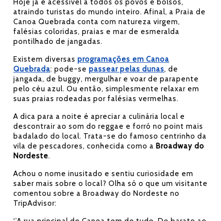
Hoje já é acessível a todos os povos e bolsos,
atraindo turistas do mundo inteiro. Afinal, a Praia de
Canoa Quebrada conta com natureza virgem,
falésias coloridas, praias e mar de esmeralda
pontilhado de jangadas.
Existem diversas
programações em Canoa
Quebrada
: pode-se
passear pelas dunas
, de
jangada, de buggy, mergulhar e voar de parapente
pelo céu azul. Ou então, simplesmente relaxar em
suas praias rodeadas por falésias vermelhas.
A dica para a noite é apreciar a culinária local e
descontrair ao som do reggae e forró no point mais
badalado do local. Trata-se do famoso centrinho da
vila de pescadores, conhecida como a
Broadway do
Nordeste
.
Achou o nome inusitado e sentiu curiosidade em
saber mais sobre o local? Olha só o que um visitante
comentou sobre a Broadway do Nordeste no
TripAdvisor:
‘’A rua principal de Canoa tem de tudo. Do barato ao