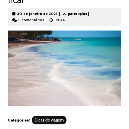
30
paretoplus
30 de janeiro de 2023
paretoplus
|
|
de
0 comentários
|
09:44
janeiro
de
2023
Dicas de viagem
Categories: