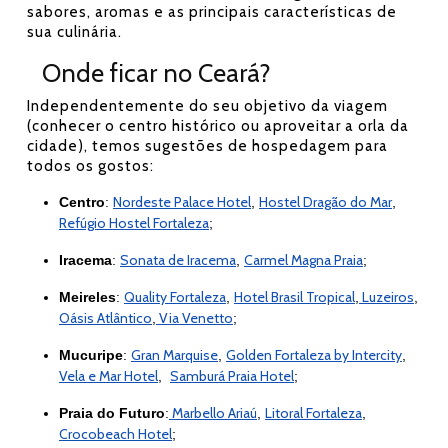
sabores, aromas e as principais características de
sua culinária.
Onde ficar no Ceará?
Independentemente do seu objetivo da viagem
(conhecer o centro histórico ou aproveitar a orla da
cidade), temos sugestões de hospedagem para
todos os gostos:
Nordeste Palace Hotel
Hostel Dragão do Mar
Centro
:
,
,
Refúgio Hostel Fortaleza
;
Sonata de Iracema
Carmel Magna Praia
Iracema
:
,
;
Quality Fortaleza
Hotel Brasil Tropical
Luzeiros
Meireles
:
,
,
,
Oásis Atlântico
Via Venetto
,
;
Gran Marquise
Golden Fortaleza by Intercity
Mucuripe
:
,
,
Vela e Mar Hotel
Samburá Praia Hotel
,
;
Marbello Ariaú
Litoral Fortaleza
Praia do Futuro
:
,
,
Crocobeach Hotel
;