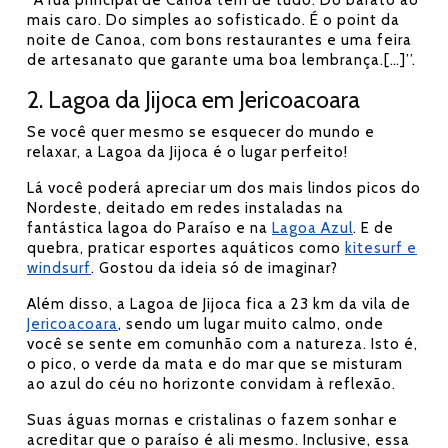
mais caro. Do simples ao sofisticado. É o point da
noite de Canoa, com bons restaurantes e uma feira
de artesanato que garante uma boa lembrança.[…]’’.
2. Lagoa da Jijoca em Jericoacoara
Se você quer mesmo se esquecer do mundo e
relaxar, a Lagoa da Jijoca é o lugar perfeito!
Lá você poderá apreciar um dos mais lindos picos do
Nordeste, deitado em redes instaladas na
fantástica lagoa do Paraíso e na
Lagoa Azul
. E de
quebra, praticar esportes aquáticos como
kitesurf e
windsurf
. Gostou da ideia só de imaginar?
Além disso, a Lagoa de Jijoca fica a 23 km da vila de
Jericoacoara
, sendo um lugar muito calmo, onde
você se sente em comunhão com a natureza. Isto é,
o pico, o verde da mata e do mar que se misturam
ao azul do céu no horizonte convidam à reflexão.
Suas águas mornas e cristalinas o fazem sonhar e
acreditar que o paraíso é ali mesmo. Inclusive, essa