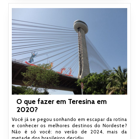
praticar
o
esporte!
O que fazer em Teresina em
O
2020?
que
Você já se pegou sonhando em escapar da rotina
fazer
e conhecer os melhores destinos do Nordeste?
Não é só você: no verão de 2024, mais da
em
metade dos brasileiros decidiu