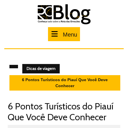
Pular
para
o
conteúdo
Menu
Menu
Dicas de viagem
6 Pontos Turísticos do Piauí Que Você Deve
Conhecer
6 Pontos Turísticos do Piauí
Que Você Deve Conhecer