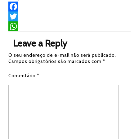
F
a
T
c
w
W
Leave a Reply
e
i
h
O seu endereço de e-mail não será publicado.
b
t
a
Campos obrigatórios são marcados com
*
o
t
t
Comentário
*
o
e
s
k
r
A
p
p