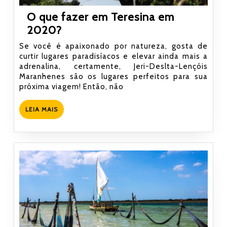
O que fazer em Teresina em
O
2020?
que
Se você é apaixonado por natureza, gosta de
fazer
curtir lugares paradisíacos e elevar ainda mais a
adrenalina, certamente, Jeri-Deslta-Lençóis
em
Maranhenes são os lugares perfeitos para sua
Teresina
próxima viagem! Então, não
em
2020?
LEIA
LEIA MAIS
MAIS