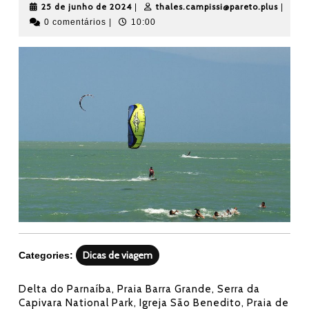
25
thales
25 de junho de 2024
thales.campissi@pareto.plus
|
|
de
0 comentários
|
10:00
junho
de
2024
Dicas de viagem
Categories:
Delta do Parnaíba, Praia Barra Grande, Serra da
Capivara National Park, Igreja São Benedito, Praia de