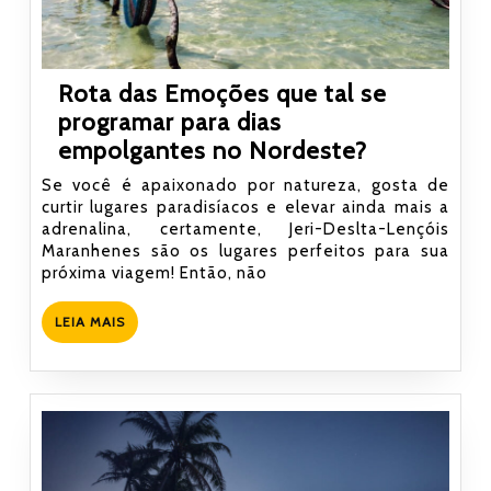
Rota das Emoções que tal se
programar para dias
Rota
empolgantes no Nordeste?
das
Se você é apaixonado por natureza, gosta de
Emoções
curtir lugares paradisíacos e elevar ainda mais a
adrenalina, certamente, Jeri-Deslta-Lençóis
que
Maranhenes são os lugares perfeitos para sua
tal
próxima viagem! Então, não
se
programar
LEIA
LEIA MAIS
MAIS
para
dias
empolgant
no
Nordeste?