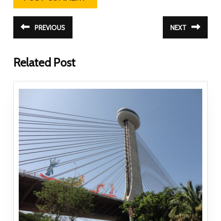
Navegação de Post
PREVIOUS
NEXT
Post
Próximo
anterior:
post:
Related Post