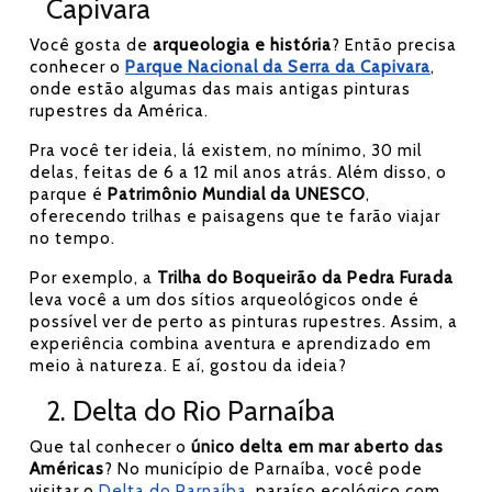
Capivara
Você gosta de
arqueologia e história
? Então precisa
conhecer o
Parque Nacional da Serra da Capivara
,
onde estão algumas das mais antigas pinturas
rupestres da América.
Pra você ter ideia, lá existem, no mínimo, 30 mil
delas, feitas de 6 a 12 mil anos atrás. Além disso, o
parque é
Patrimônio Mundial da UNESCO
,
oferecendo trilhas e paisagens que te farão viajar
no tempo.
Por exemplo, a
Trilha do Boqueirão da Pedra Furada
leva você a um dos sítios arqueológicos onde é
possível ver de perto as pinturas rupestres. Assim, a
experiência combina aventura e aprendizado em
meio à natureza. E aí, gostou da ideia?
2. Delta do Rio Parnaíba
Que tal conhecer o
único delta em mar aberto das
Américas
? No município de Parnaíba, você pode
visitar o
Delta do Parnaíba
, paraíso ecológico com