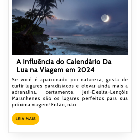
A Influência do Calendário Da
A
Lua na Viagem em 2024
Influência
Se você é apaixonado por natureza, gosta de
do
curtir lugares paradisíacos e elevar ainda mais a
adrenalina, certamente, Jeri-Deslta-Lençóis
Calendário
Maranhenes são os lugares perfeitos para sua
Da
próxima viagem! Então, não
Lua
na
LEIA
LEIA MAIS
MAIS
Viagem
em