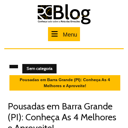
Pular
para
o
conteúdo
Menu
Menu
Sem categoria
Pousadas em Barra Grande (PI): Conheça As 4
Melhores e Aproveite!
Pousadas em Barra Grande
(PI): Conheça As 4 Melhores
e Aproveite!