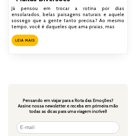
de
Já pensou em trocar a rotina por dias
Sol
ensolarados, belas paisagens naturais e aquele
sossego que a gente tanto precisa? Ao mesmo
na
tempo, você é daqueles que ama praias, mas
Rota
das
LEIA
LEIA MAIS
Emoções:
MAIS
Mar,
Lagoas,
Dunas
e
Muitas
Diversões
Pensando em viajar para a Rota das Emoções?
Assine nossa newsletter e receba em primeira mão
todas as dicas para uma viagem incrível!