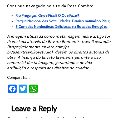
Continue navegado no site da Rota Combo:
Rio Preguiças: Onde Fica E O Que Fazer?
;
Parque Nacional das Sete Cidades: Paraíso natural no Piauí
;
5 Comidas Nordestinas Deliciosas na Rota das Emoções
.
A imagem utilizada como metaimagem neste artigo foi
licenciada através do Envato Elements. travnikovstudio
(https://elements.envato.com/pt-
br/user/travnikovstudio) detém os direitos autorais da
obra. A licença do Envato Elements permite o uso
comercial desta imagem, garantindo a devida
atribuição e respeito aos direitos do criador.
Compartilhar:
Fa
T
W
ce
wi
h
b
tt
at
Leave a Reply
o
er
s