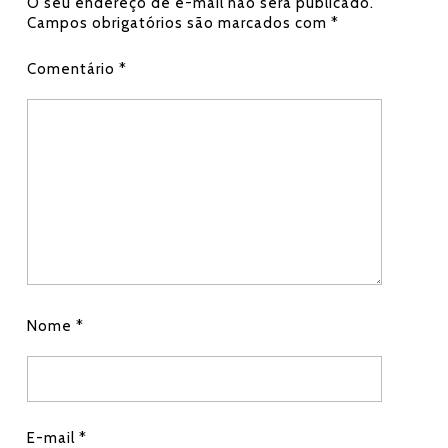
O seu endereço de e-mail não será publicado.
ok
A
Campos obrigatórios são marcados com
*
p
Comentário
*
p
Nome
*
E-mail
*