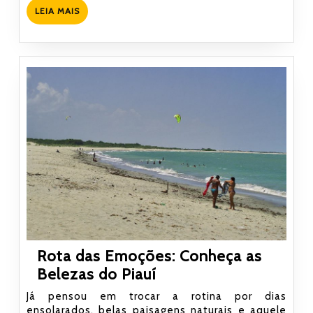
para
LEIA
LEIA MAIS
relaxar
MAIS
na
Rota
das
Emoções
Rota das Emoções: Conheça as
Rota
Belezas do Piauí
das
Já pensou em trocar a rotina por dias
Emoções:
ensolarados, belas paisagens naturais e aquele