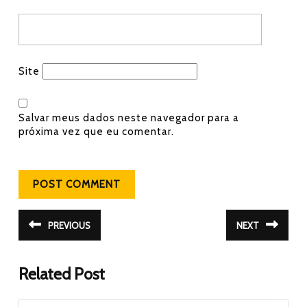
Site
Salvar meus dados neste navegador para a
próxima vez que eu comentar.
Navegação de Post
PREVIOUS
NEXT
Post
Próximo
anterior:
post:
Related Post