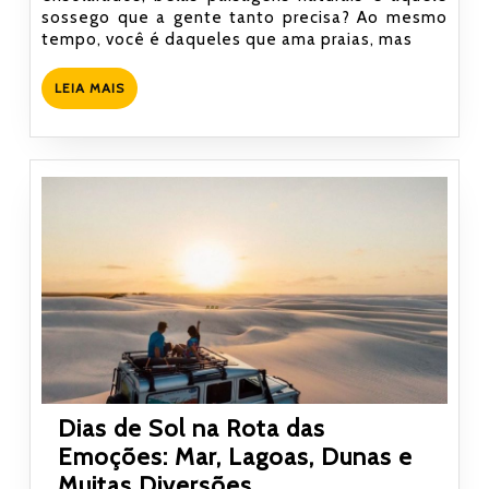
sossego que a gente tanto precisa? Ao mesmo
Conheça
tempo, você é daqueles que ama praias, mas
as
Belezas
LEIA
LEIA MAIS
do
MAIS
Piauí
Dias de Sol na Rota das
Emoções: Mar, Lagoas, Dunas e
Dias
Muitas Diversões