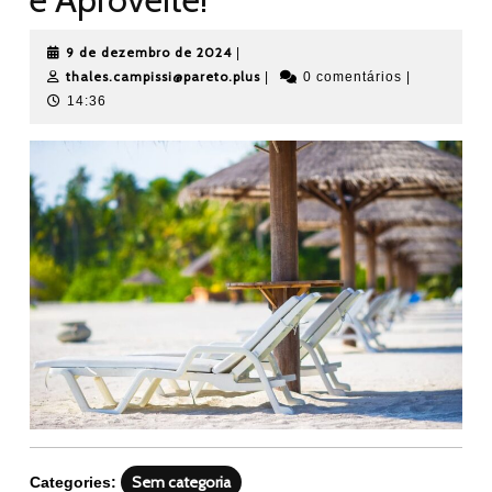
9
9 de dezembro de 2024
|
de
thales.campissi@pareto.plus
thales.campissi@pareto.plus
|
0 comentários
|
dezembro
14:36
de
2024
Sem categoria
Categories: