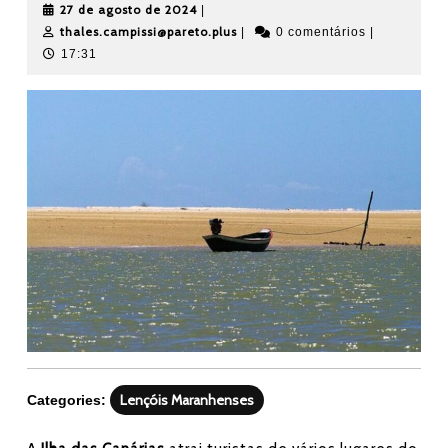
27
27 de agosto de 2024
|
de
thales.campissi@pareto.plus
thales.campissi@pareto.plus
|
0 comentários
|
agosto
17:31
de
2024
Lençóis Maranhenses
Categories: