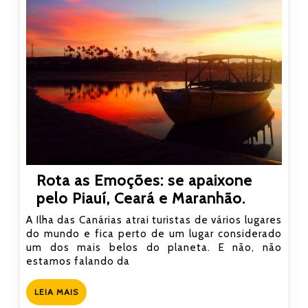
e
o
Delta!
Rota as Emoções: se apaixone
Rota
pelo Piauí, Ceará e Maranhão.
as
A Ilha das Canárias atrai turistas de vários lugares
Emoções
do mundo e fica perto de um lugar considerado
um dos mais belos do planeta. E não, não
se
estamos falando da
apaixon
pelo
LEIA
LEIA MAIS
Piauí,
MAIS