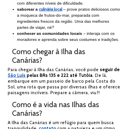
com diferentes níveis de dificuldade;
culinária local
saborear a
– prove pratos deliciosos como
a moqueca de
frutos-do-mar
, preparada com
ingredientes frescos da região. Uma das melhores
partes de viajar, né?
conhecer as comunidades locais
– interaja com os
moradores e aprenda sobre seus costumes e tradições.
Como chegar à Ilha das
Canárias?
Para chegar à Ilha das Canárias, você pode
seguir de
São Luís
pelas BRs 135 e 222 até Tutóia
. De lá,
embarque em um passeio de barco pela Costa do
Sol, uma rota que passa por diversas ilhas e oferece
paisagens incríveis. Prepare a câmera, viu?!
Como é a vida nas Ilhas das
Canárias?
A Ilha das Canárias é um refúgio para quem busca
tranquilidade,
contato
com a natureza e um ritmo