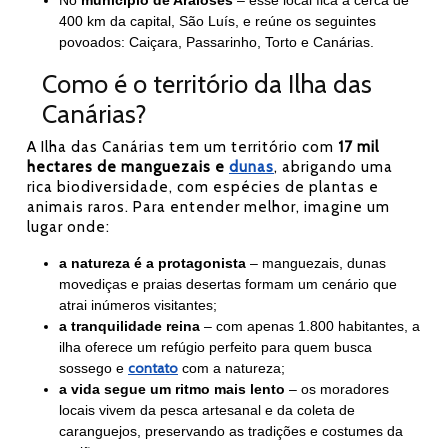
No
município de Araioses
– esse local fica a cerca de
400 km da capital, São Luís, e reúne os seguintes
povoados: Caiçara, Passarinho, Torto e Canárias.
Como é o território da Ilha das
Canárias?
A Ilha das Canárias tem um território com
17 mil
hectares de manguezais e
dunas
, abrigando uma
rica biodiversidade, com espécies de plantas e
animais raros. Para entender melhor, imagine um
lugar onde:
a natureza é a protagonista
– manguezais, dunas
movediças e praias desertas formam um cenário que
atrai inúmeros visitantes;
a tranquilidade reina
– com apenas 1.800 habitantes, a
ilha oferece um refúgio perfeito para quem busca
contato
sossego e
com a natureza;
a vida segue um ritmo mais lento
– os moradores
locais vivem da pesca artesanal e da coleta de
caranguejos, preservando as tradições e costumes da