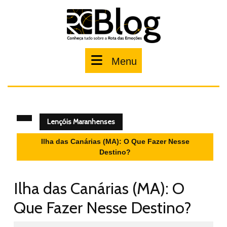
Pular
para
o
conteúdo
Menu
Menu
Lençóis Maranhenses
Ilha das Canárias (MA): O Que Fazer Nesse
Destino?
Ilha das Canárias (MA): O
Que Fazer Nesse Destino?