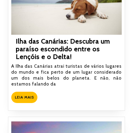
Ilha das Canárias: Descubra um
paraíso escondido entre os
Ilha
Lençóis e o Delta!
das
A Ilha das Canárias atrai turistas de vários lugares
Canárias:
do mundo e fica perto de um lugar considerado
um dos mais belos do planeta. E não, não
Descubra
estamos falando da
um
paraíso
LEIA
LEIA MAIS
escondido
MAIS
entre
os
Lençóis