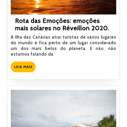
Rota das Emoções: emoções
Rota
mais solares no Réveillon 2020.
das
A Ilha das Canárias atrai turistas de vários lugares
Emoçõ
do mundo e fica perto de um lugar considerado
um dos mais belos do planeta. E não, não
emoç
estamos falando da
mais
solar
LEIA
LEIA MAIS
no
MAIS
Réveil
2020.