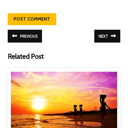
Navegação de Post
PREVIOUS
NEXT
Post
Próximo
anterior:
post:
Related Post