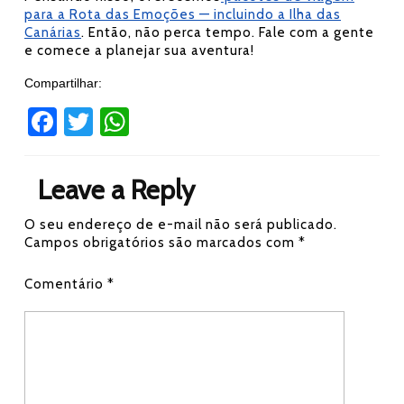
para a Rota das Emoções — incluindo a Ilha das
Canárias
. Então, não perca tempo. Fale com a gente
e comece a planejar sua aventura!
Compartilhar:
Fa
T
W
ce
wi
h
b
tt
at
Leave a Reply
o
er
s
O seu endereço de e-mail não será publicado.
ok
A
Campos obrigatórios são marcados com
*
p
Comentário
*
p