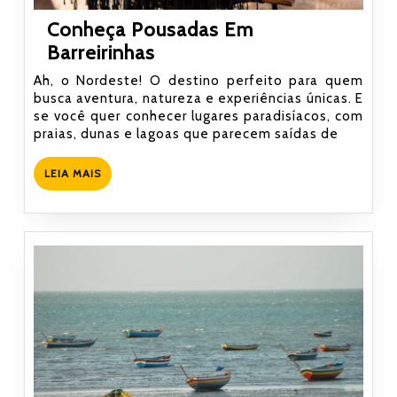
Conheça Pousadas Em
Conheça
Barreirinhas
Pousadas
Ah, o Nordeste! O destino perfeito para quem
Em
busca aventura, natureza e experiências únicas. E
se você quer conhecer lugares paradisíacos, com
Barreirinhas
praias, dunas e lagoas que parecem saídas de
LEIA
LEIA MAIS
MAIS