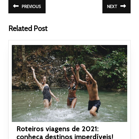
Navegação de Post
PREVIOUS
NEXT
Post
Próximo
anterior:
post:
Related Post
Roteiros viagens de 2021:
Roteiro
conheça destinos imperdíveis!