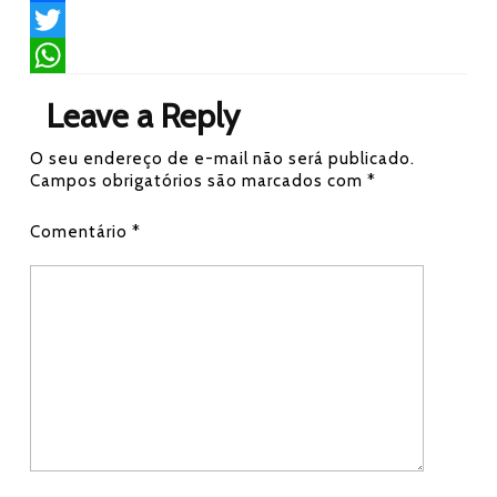
F
a
T
c
w
W
Leave a Reply
e
i
h
O seu endereço de e-mail não será publicado.
b
t
a
Campos obrigatórios são marcados com
*
o
t
t
Comentário
*
o
e
s
k
r
A
p
p