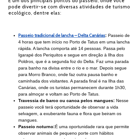
É um dos principais pontos do passeio, onde você
pode divertir-se com diversas atividades de turismo
ecológico, dentre elas:
Passeio tradicional de lancha – Delta Canárias
:
Passeio de
4 horas que tem início no Porto de Tatus em uma lancha
rápida. A lancha comporta até 14 pessoas. Passa pelo
Igarapé dos Periquitos e segue em direção à Ilha dos
Poldros, que é a segunda foz do Delta. Faz uma parada
para banho na divisa entre o rio e o mar. Depois segue
para Morro Branco, onde faz outra pausa banho e
caminhada dos visitantes. A parada final é na Ilha das
Canárias, onde os turistas permanecem durante 1h30,
para almoçar e voltam ao Porto de Tatus.
Travessia de barco ou canoa pelos mangues:
Nesse
passeio você terá oportunidade de observar a vida
selvagem, a exuberante fauna e flora que beiram os
mangues.
Passeio noturno:
É uma oportunidade rara que permite
observar animais de pequeno porte com hábitos