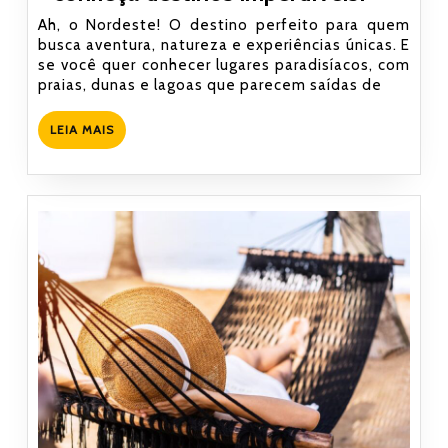
viagens
Ah, o Nordeste! O destino perfeito para quem
de
busca aventura, natureza e experiências únicas. E
se você quer conhecer lugares paradisíacos, com
2021:
praias, dunas e lagoas que parecem saídas de
conheç
destino
LEIA
LEIA MAIS
imperdí
MAIS