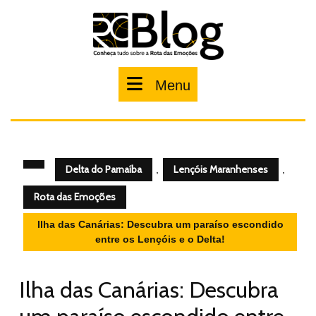
Pular
para
o
conteúdo
Menu
Menu
Delta do Parnaíba
Lençóis Maranhenses
,
,
Rota das Emoções
Ilha das Canárias: Descubra um paraíso escondido
entre os Lençóis e o Delta!
Ilha das Canárias: Descubra