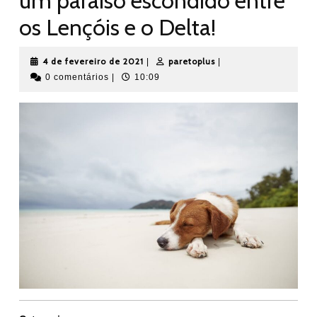
um paraíso escondido entre
os Lençóis e o Delta!
4
paretoplus
4 de fevereiro de 2021
paretoplus
|
|
de
0 comentários
|
10:09
fevereiro
de
2021