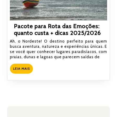
Pacote para Rota das Emoções:
Pacot
quanto custa + dicas 2025/2026
para
Ah, o Nordeste! O destino perfeito para quem
Rota
busca aventura, natureza e experiências únicas. E
se você quer conhecer lugares paradisíacos, com
das
praias, dunas e lagoas que parecem saídas de
Emoç
quant
LEIA
LEIA MAIS
custa
MAIS
+
dicas
2025