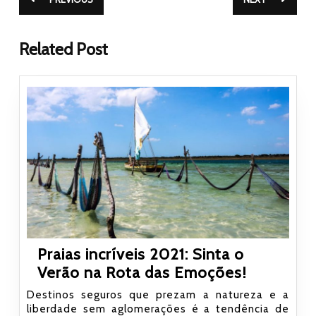
Post
Próximo
anterior:
post:
Related Post
Praias incríveis 2021: Sinta o
Praias
Verão na Rota das Emoções!
incríveis
Destinos seguros que prezam a natureza e a
2021:
liberdade sem aglomerações é a tendência de