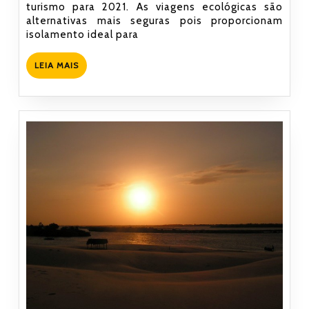
turismo para 2021. As viagens ecológicas são
Sinta
alternativas mais seguras pois proporcionam
o
isolamento ideal para
Verão
na
LEIA
LEIA MAIS
MAIS
Rota
das
Emoções