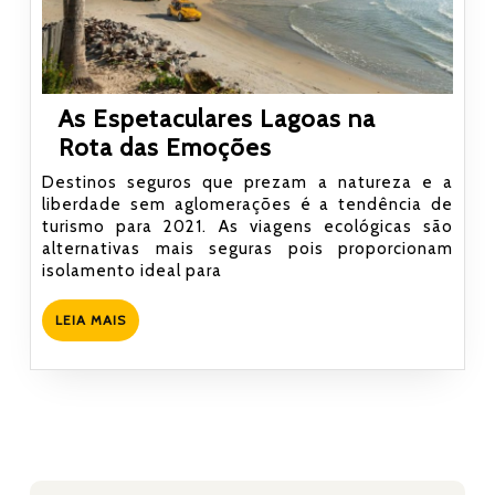
As Espetaculares Lagoas na
As
Rota das Emoções
Espetaculares
Destinos seguros que prezam a natureza e a
Lagoas
liberdade sem aglomerações é a tendência de
turismo para 2021. As viagens ecológicas são
na
alternativas mais seguras pois proporcionam
Rota
isolamento ideal para
das
Emoções
LEIA
LEIA MAIS
MAIS