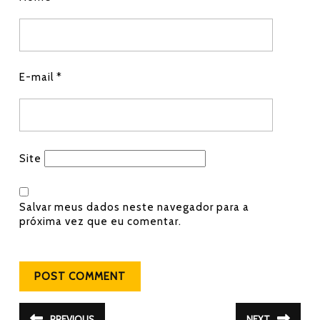
E-mail
*
Site
Salvar meus dados neste navegador para a
próxima vez que eu comentar.
Navegação de Post
PREVIOUS
NEXT