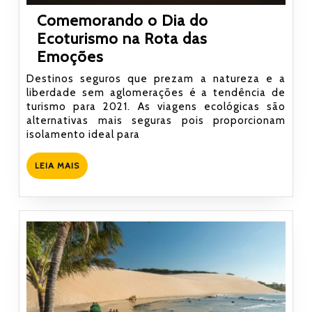
Comemorando o Dia do
Ecoturismo na Rota das
Comemorando
Emoções
o
Destinos seguros que prezam a natureza e a
Dia
liberdade sem aglomerações é a tendência de
turismo para 2021. As viagens ecológicas são
do
alternativas mais seguras pois proporcionam
Ecoturismo
isolamento ideal para
na
Rota
LEIA
LEIA MAIS
MAIS
das
Emoções