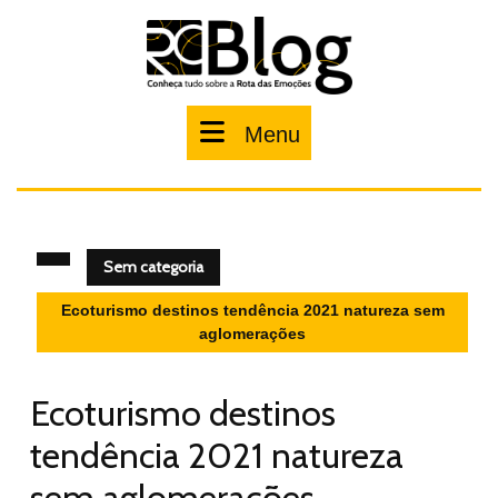
Pular
para
o
conteúdo
Menu
Menu
Sem categoria
Ecoturismo destinos tendência 2021 natureza sem
aglomerações
Ecoturismo destinos
tendência 2021 natureza
sem aglomerações