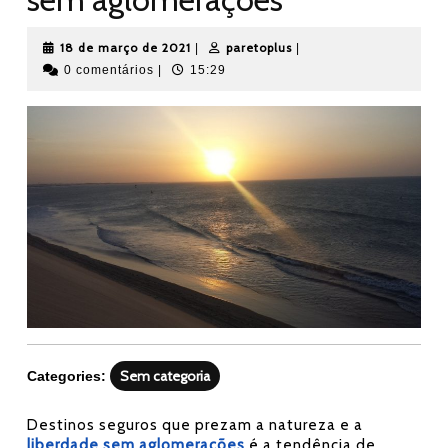
18
paretoplus
18 de março de 2021
paretoplus
|
|
de
0 comentários
|
15:29
março
de
2021
Sem categoria
Categories:
Destinos seguros que prezam a natureza e a
liberdade sem aglomerações
é a tendência de