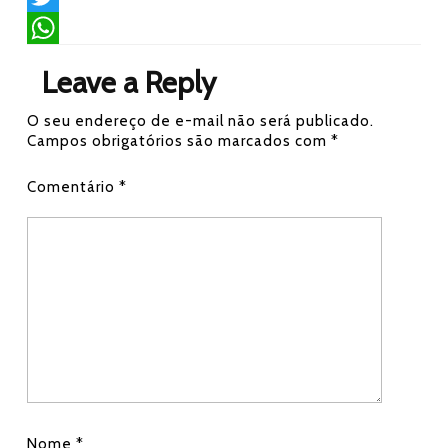
a
T
c
w
W
Leave a Reply
e
i
h
O seu endereço de e-mail não será publicado.
b
t
a
Campos obrigatórios são marcados com
*
o
t
t
Comentário
*
o
e
s
k
r
A
p
p
Nome
*