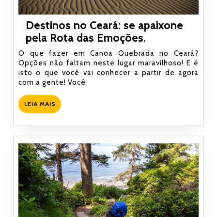
Destinos no Ceará: se apaixone
Destinos
pela Rota das Emoções.
no
O que fazer em Canoa Quebrada no Ceará?
Ceará:
Opções não faltam neste lugar maravilhoso! E é
isto o que você vai conhecer a partir de agora
se
com a gente! Você
apaixone
pela
LEIA
LEIA MAIS
Rota
MAIS
das
Emoções.