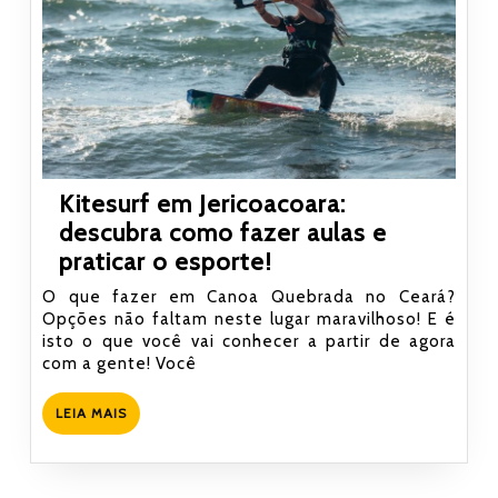
Kitesurf em Jericoacoara:
descubra como fazer aulas e
Kitesurf
praticar o esporte!
em
O que fazer em Canoa Quebrada no Ceará?
Jericoacoara:
Opções não faltam neste lugar maravilhoso! E é
isto o que você vai conhecer a partir de agora
descubra
com a gente! Você
como
fazer
LEIA
LEIA MAIS
aulas
MAIS
e
praticar