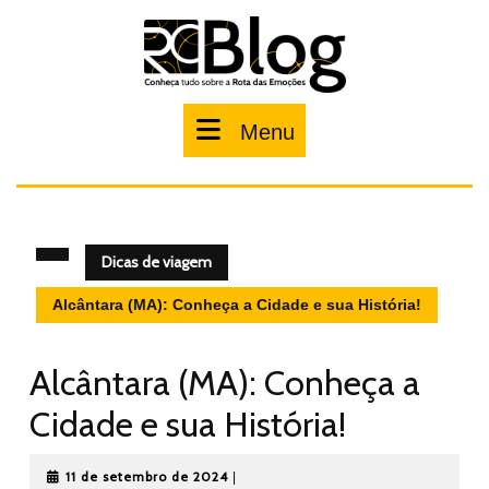
Pular
para
o
conteúdo
Menu
Menu
Dicas de viagem
Alcântara (MA): Conheça a Cidade e sua História!
Alcântara (MA): Conheça a
Cidade e sua História!
11
11 de setembro de 2024
|