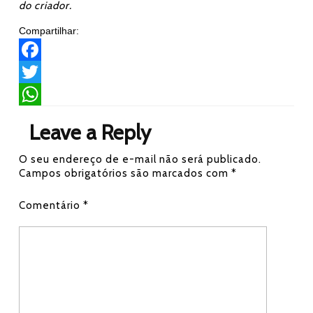
do criador.
Compartilhar:
F
a
T
c
w
W
Leave a Reply
e
i
h
O seu endereço de e-mail não será publicado.
b
t
a
Campos obrigatórios são marcados com
*
o
t
t
Comentário
*
o
e
s
k
r
A
p
p