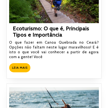
Ecoturismo: O que é, Principais
Ecoturismo:
Tipos e Importância
O
O que fazer em Canoa Quebrada no Ceará?
que
Opções não faltam neste lugar maravilhoso! E é
isto o que você vai conhecer a partir de agora
é,
com a gente! Você
Principais
Tipos
LEIA
LEIA MAIS
e
MAIS
Importância