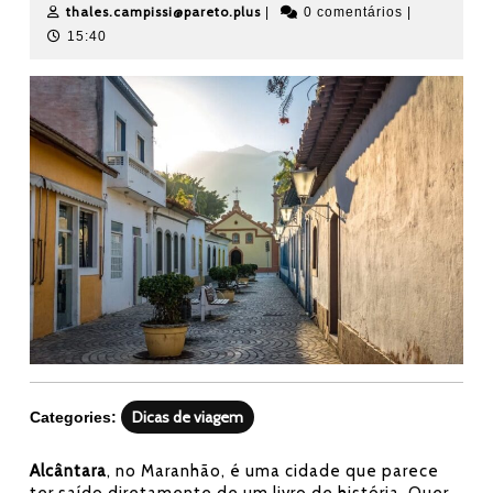
de
thales.campissi@pareto.plus
thales.campissi@pareto.plus
|
0 comentários
|
setembro
15:40
de
2024
Dicas de viagem
Categories:
Alcântara
, no Maranhão, é uma cidade que parece