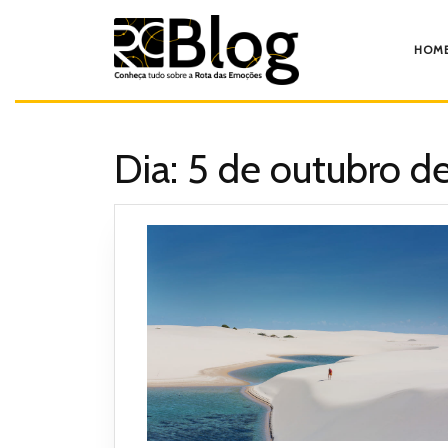
Pular
para
o
HOM
conteúdo
Dia:
5 de outubro d