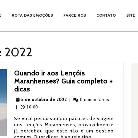
E
ROTA DAS EMOÇÕES
PARCEIROS
CONTATO
SITE
e 2022
Quando ir aos Lençóis
Maranhenses? Guia completo +
Quando
dicas
ir
5
5 de outubro de 2022
|
0 comentários
aos
de
|
16:00
Lençóis
outubro
Se você pesquisou por pacotes de viagem
Maranhenses?
de
nos Lençóis Maranhenses, provavelmente
Guia
2022
já percebeu que este não é um destino
completo
comum. Quer dizer, é aquele tipo