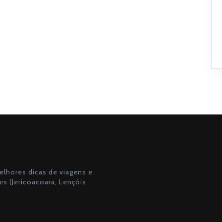
lhores dicas de viagens e
s (Jericoacoara, Lençóis
.