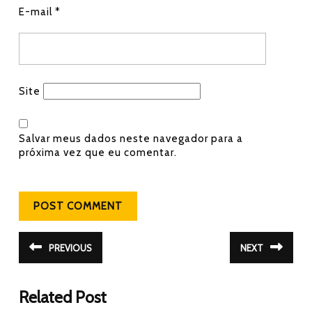
E-mail
*
Site
Salvar meus dados neste navegador para a
próxima vez que eu comentar.
Navegação de Post
PREVIOUS
NEXT
Post
Próximo
anterior:
post:
Related Post