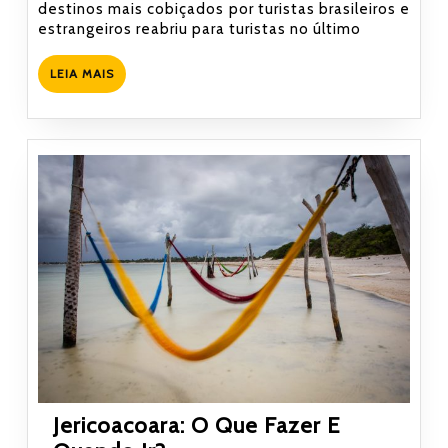
destinos mais cobiçados por turistas brasileiros e
onde
estrangeiros reabriu para turistas no último
passar
o
LEIA
LEIA MAIS
Réveillon
MAIS
2020?
Jericoacoara: O Que Fazer E