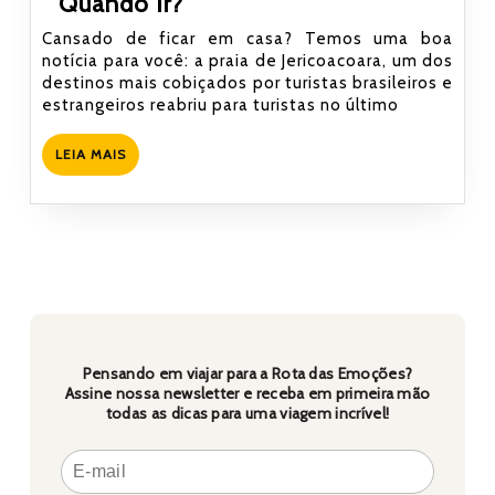
Jericoacoara:
Quando Ir?
O
Cansado de ficar em casa? Temos uma boa
Que
notícia para você: a praia de Jericoacoara, um dos
destinos mais cobiçados por turistas brasileiros e
Fazer
estrangeiros reabriu para turistas no último
E
Quando
LEIA
LEIA MAIS
Ir?
MAIS
Pensando em viajar para a Rota das Emoções?
Assine nossa newsletter e receba em primeira mão
todas as dicas para uma viagem incrível!