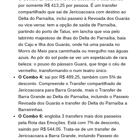
por somente R$ 413,25 por pessoa. É um transfer
compartilhado que sai de Jericoacoara com destino ao
Delta do Parnaíba, inclui passeio à Revoada dos Guarás
ou vice-versa: tem a opção de saída de Parnaíba,
partindo do porto de Tatus, em lancha que voa pelo
labirinto majestoso de ilhas do Delta do Parnaíba, baia
do Caju e Ilha dos Guarás, onde há uma parada no
Morro do Meio para caminhada ou mergulho nas águas
azuis. Ao pôr do sol pode-se ver um espetáculo de rara
beleza: o pouso do pássaro Guará, que tinge o céu de
vermelho, transformando-o num teatro único.
O Combo 4:
sai por R$ 489,25, também com 5% de
desconto. Compreende o Transfer compartilhado de
Jericoacoara para Barra Grande, mais o Transfer de
Barra Grande ao Delta do Parnaíba, incluindo o Passeio
Revoada dos Guarás e transfer do Delta do Parnaíba a
Barreirinhas.
O Combo 6:
engloba 3 transfers mais dois passeios
pela Rota das Emoções. Está com 7% de desconto,
saindo por R$ 544,05. Trata-se de um transfer de
Jericoacoara a Barra Grande, incluindo Passeio do