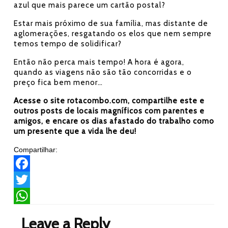
azul que mais parece um cartão postal?
Estar mais próximo de sua família, mas distante de
aglomerações, resgatando os elos que nem sempre
temos tempo de solidificar?
Então não perca mais tempo! A hora é agora,
quando as viagens não são tão concorridas e o
preço fica bem menor…
Acesse o site rotacombo.com, compartilhe este e
outros posts de locais magníficos com parentes e
amigos, e encare os dias afastado do trabalho como
um presente que a vida lhe deu!
Compartilhar:
F
a
T
c
w
W
Leave a Reply