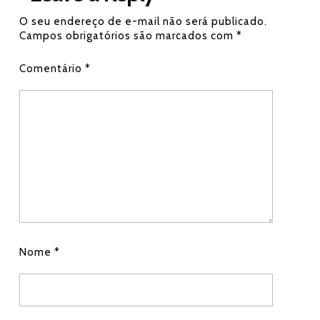
e
i
h
O seu endereço de e-mail não será publicado.
b
t
a
Campos obrigatórios são marcados com
*
o
t
t
Comentário
*
o
e
s
k
r
A
p
p
Nome
*