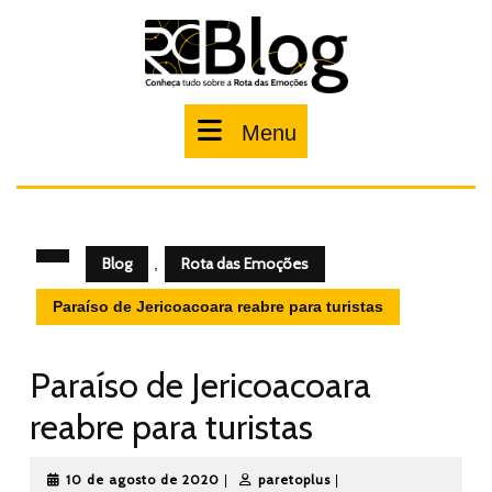
Pular
para
o
conteúdo
Menu
Menu
Blog
Rota das Emoções
,
Paraíso de Jericoacoara reabre para turistas
Paraíso de Jericoacoara
reabre para turistas
10
paretoplus
10 de agosto de 2020
paretoplus
|
|