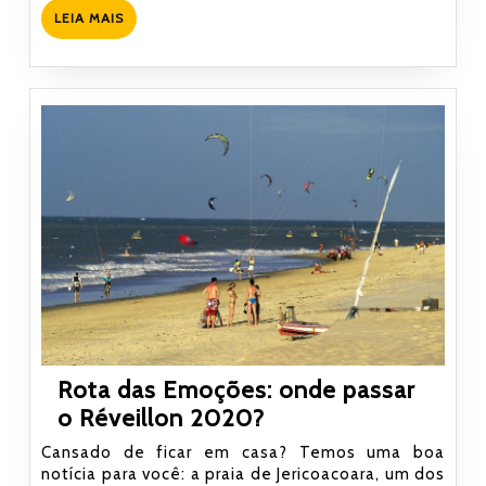
Rota
LEIA
LEIA MAIS
das
MAIS
Emoções.
Rota das Emoções: onde passar
Rota
o Réveillon 2020?
das
Cansado de ficar em casa? Temos uma boa
Emoções:
notícia para você: a praia de Jericoacoara, um dos