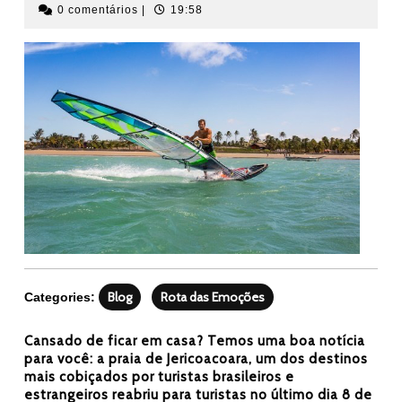
de
0 comentários
|
19:58
agosto
de
2020
Blog
Rota das Emoções
Categories:
Cansado de ficar em casa? Temos uma boa notícia
para você: a praia de Jericoacoara, um dos destinos
mais cobiçados por turistas brasileiros e
estrangeiros reabriu para turistas no último dia 8 de