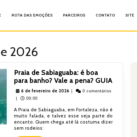
E
ROTA DAS EMOÇÕES
PARCEIROS
CONTATO
SITE
 de 2026
Praia de Sabiaguaba: é boa
Praia
para banho? Vale a pena? GUIA
de
6
6 de fevereiro de 2026
|
0 comentários
Sabiagu
de
|
00:00
é
fevereiro
A Praia de Sabiaguaba, em Fortaleza, não é
boa
de
muito falada, e talvez esse seja parte do
para
2026
encanto. Quem chega até lá costuma dizer
banho?
sem rodeios:
Vale