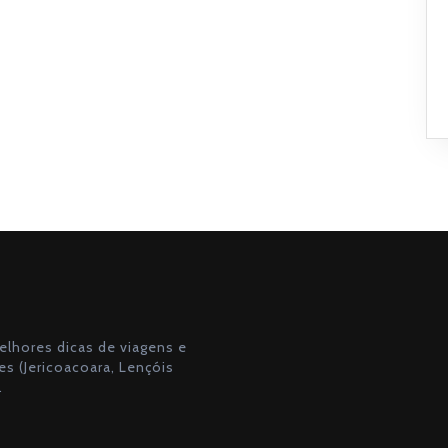
lhores dicas de viagens e
s (Jericoacoara, Lençóis
.