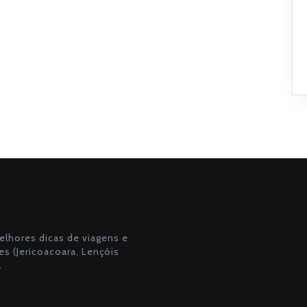
lhores dicas de viagens e
s (Jericoacoara, Lençóis
.