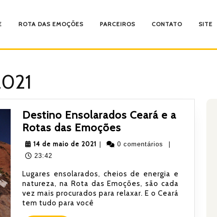
E
ROTA DAS EMOÇÕES
PARCEIROS
CONTATO
SITE
2021
Destino Ensolarados Ceará e a
Destino
Rotas das Emoções
Ensolarados
14
14 de maio de 2021
|
0 comentários
|
Ceará
de
23:42
e
maio
Lugares ensolarados, cheios de energia e
a
de
natureza, na Rota das Emoções, são cada
Rotas
2021
vez mais procurados para relaxar. E o Ceará
das
tem tudo para você
Emoções