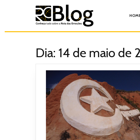
Pular
para
o
HOM
conteúdo
Dia:
14 de maio de 