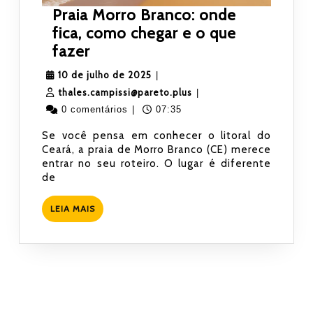
Praia Morro Branco: onde
fica, como chegar e o que
Praia
fazer
Morro
10
10 de julho de 2025
|
Branco:
de
thales.campissi@pareto.
thales.campissi@pareto.plus
|
onde
julho
0 comentários
|
07:35
fica,
de
Se você pensa em conhecer o litoral do
como
2025
Ceará, a praia de Morro Branco (CE) merece
chegar
entrar no seu roteiro. O lugar é diferente
e
de
o
LEIA
LEIA MAIS
que
MAIS
fazer