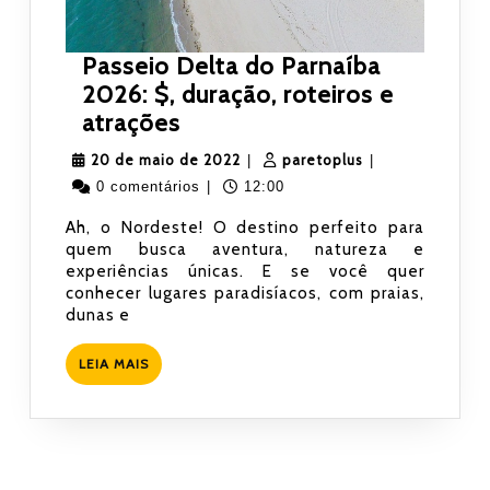
Passeio Delta do Parnaíba
2026: $, duração, roteiros e
Passeio
atrações
Delta
20
paretoplus
20 de maio de 2022
paretoplus
|
|
do
de
0 comentários
|
12:00
Parnaíba
maio
Ah, o Nordeste! O destino perfeito para
2026:
de
quem busca aventura, natureza e
$,
2022
experiências únicas. E se você quer
duração,
conhecer lugares paradisíacos, com praias,
dunas e
roteiros
e
LEIA
LEIA MAIS
atrações
MAIS