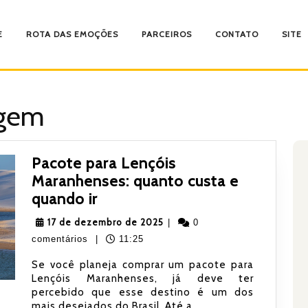
E
ROTA DAS EMOÇÕES
PARCEIROS
CONTATO
SITE
agem
Pacote para Lençóis
Maranhenses: quanto custa e
Pacote
quando ir
para
17
17 de dezembro de 2025
|
0
Lençóis
de
comentários
|
11:25
Maranhenses:
dezembro
Se você planeja comprar um pacote para
quanto
de
Lençóis Maranhenses, já deve ter
custa
2025
percebido que esse destino é um dos
e
mais desejados do Brasil. Até a