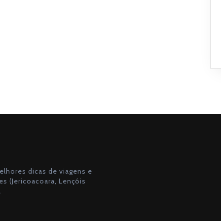
lhores dicas de viagens e
s (Jericoacoara, Lençóis
.