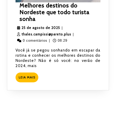
Melhores destinos do
Nordeste que todo turista
Melhores
sonha
destinos
25
25 de agosto de 2025
|
do
de
thales.campissi@pareto.
thales.campissi@pareto.plus
|
Nordeste
agosto
0 comentários
|
08:29
que
de
Você já se pegou sonhando em escapar da
todo
2025
rotina e conhecer os melhores destinos do
turista
Nordeste? Não é só você: no verão de
sonha
2024, mais
LEIA
LEIA MAIS
MAIS