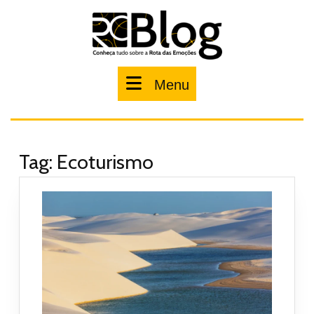
Pular
para
o
conteúdo
Menu
Menu
Tag:
Ecoturismo