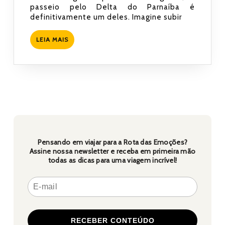
$,
2022
passeio pelo Delta do Parnaíba é
duração,
definitivamente um deles. Imagine subir
roteiros
LEIA
LEIA MAIS
e
MAIS
atrações
Pensando em viajar para a Rota das Emoções?
Assine nossa newsletter e receba em primeira mão
todas as dicas para uma viagem incrível!