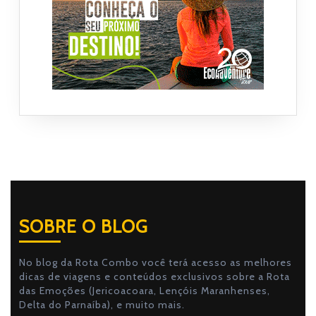
SOBRE O BLOG
No blog da Rota Combo você terá acesso as melhores
dicas de viagens e conteúdos exclusivos sobre a Rota
das Emoções (Jericoacoara, Lençóis Maranhenses,
Delta do Parnaíba), e muito mais.