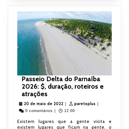
Passeio Delta do Parnaíba
2026: $, duração, roteiros e
Passeio
atrações
Delta
20
paretoplus
20 de maio de 2022
paretoplus
|
|
do
de
0 comentários
|
12:00
Parnaíba
maio
Existem lugares que a gente visita e
2026:
de
existem lugares que ficam na gente, o