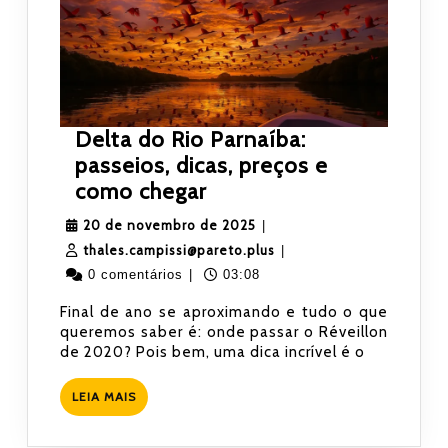
Delta do Rio Parnaíba:
passeios, dicas, preços e
Delta
como chegar
do
20
20 de novembro de 2025
|
Rio
de
thales.campissi@pareto.
thales.campissi@pareto.plus
|
Parnaíba:
novembro
0 comentários
|
03:08
passeios,
de
Final de ano se aproximando e tudo o que
dicas,
2025
queremos saber é: onde passar o Réveillon
preços
de 2020? Pois bem, uma dica incrível é o
e
como
LEIA
LEIA MAIS
MAIS
chegar