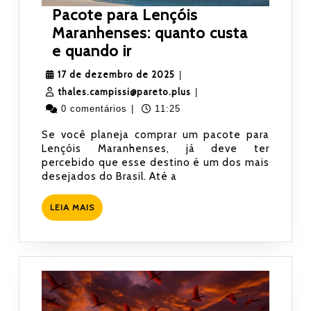
Pacote para Lençóis
Maranhenses: quanto custa
Pacote
e quando ir
para
17
17 de dezembro de 2025
|
Lençóis
de
thales.campissi@pareto.
thales.campissi@pareto.plus
|
Maranhenses:
dezembro
0 comentários
|
11:25
quanto
de
Se você planeja comprar um pacote para
custa
2025
Lençóis Maranhenses, já deve ter
e
percebido que esse destino é um dos mais
quando
desejados do Brasil. Até a
ir
LEIA
LEIA MAIS
MAIS