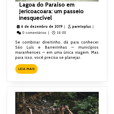
Lagoa do Paraíso em
Jericoacoara: um passeio
Lagoa
inesquecível
do
6
paretoplus
6 de dezembro de 2019
paretoplus
|
|
Paraíso
de
0 comentários
|
16:00
em
dezembro
Se combinar direitinho, dá para conhecer
Jericoacoara:
de
São Luís e Barreirinhas — municípios
um
2019
maranhenses — em uma única viagem. Mas
passeio
para isso, você precisa se planejar.
inesquecível
LEIA
LEIA MAIS
MAIS