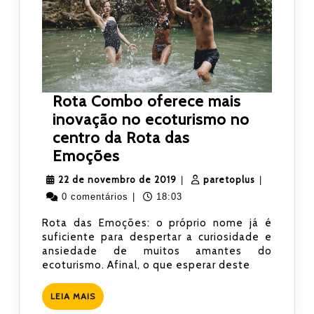
Rota Combo oferece mais
inovação no ecoturismo no
centro da Rota das
Rota
Emoções
Combo
22
paretoplus
22 de novembro de 2019
paretoplus
|
|
oferece
de
0 comentários
|
18:03
mais
novembro
Rota das Emoções: o próprio nome já é
inovação
de
suficiente para despertar a curiosidade e
no
2019
ansiedade de muitos amantes do
ecoturismo
ecoturismo. Afinal, o que esperar deste
no
LEIA
LEIA MAIS
centro
MAIS