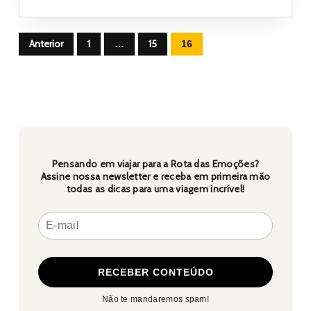
da
Rota
Paginação de posts
das
Anterior
1
15
…
16
Emoções
Pensando em viajar para a Rota das Emoções?
Assine nossa newsletter e receba em primeira mão
todas as dicas para uma viagem incrível!
Não te mandaremos spam!