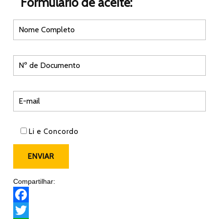
Formulário de aceite:
Li e Concordo
Compartilhar:
F