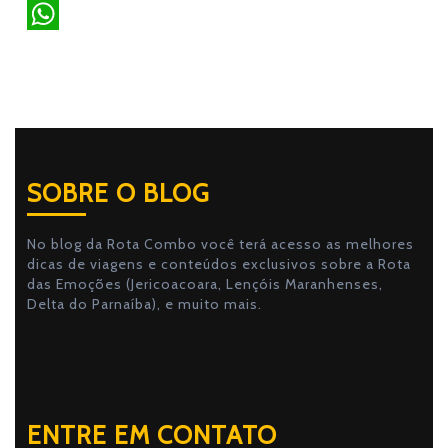
a
T
c
w
W
e
i
h
b
t
a
o
t
t
o
e
s
SOBRE O BLOG
k
r
A
p
No blog da Rota Combo você terá acesso as melhores
dicas de viagens e conteúdos exclusivos sobre a Rota
p
das Emoções (Jericoacoara, Lençóis Maranhenses,
Delta do Parnaíba), e muito mais.
ENTRE EM CONTATO